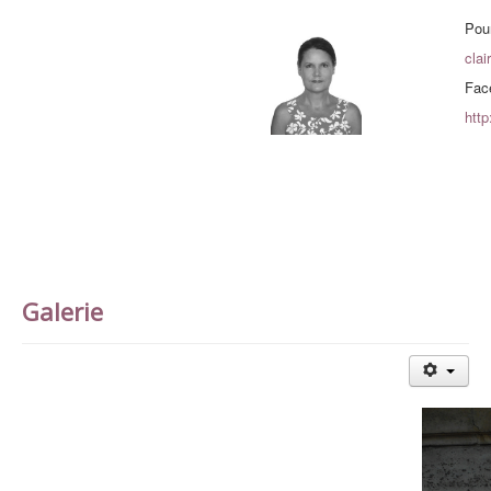
Pou
cla
Fac
http
Galerie