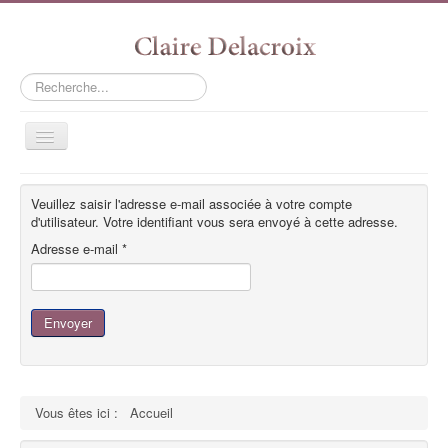
Rechercher
Basculer
la
navigation
Accueil
Veuillez saisir l'adresse e-mail associée à votre compte
Galerie
d'utilisateur. Votre identifiant vous sera envoyé à cette adresse.
Adresse e-mail
*
Gravures
Caligraphie
Partenaire
Envoyer
Contact
Vous êtes ici :
Accueil